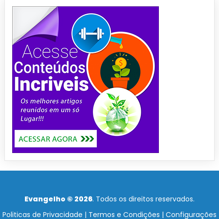
Evangelho © 2026
. Todos os direitos reservados.
Politicas de Privacidade
|
Termos e Condições
|
Configurações