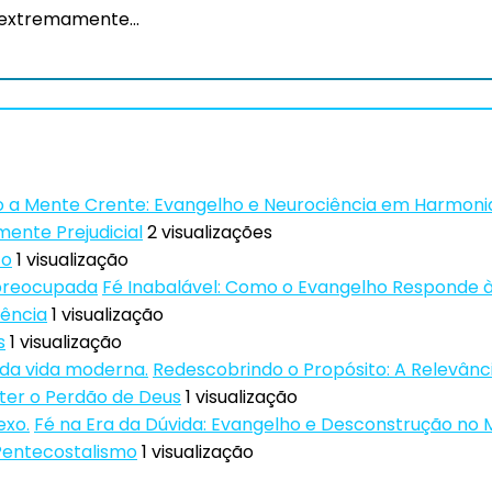
 extremamente...
a Mente Crente: Evangelho e Neurociência em Harmoni
mente Prejudicial
2 visualizações
to
1 visualização
Fé Inabalável: Como o Evangelho Responde 
lência
1 visualização
s
1 visualização
Redescobrindo o Propósito: A Relevânc
ter o Perdão de Deus
1 visualização
Fé na Era da Dúvida: Evangelho e Desconstrução n
Pentecostalismo
1 visualização