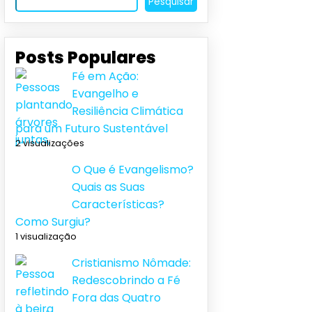
Pesquisar
Posts Populares
Fé em Ação:
Evangelho e
Resiliência Climática
para um Futuro Sustentável
2 visualizações
O Que é Evangelismo?
Quais as Suas
Características?
Como Surgiu?
1 visualização
Cristianismo Nômade:
Redescobrindo a Fé
Fora das Quatro