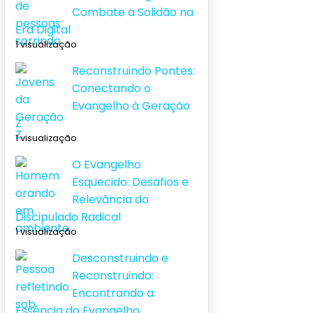
Combate a Solidão na
Era Digital
1 visualização
Reconstruindo Pontes:
Conectando o
Evangelho à Geração
Z
1 visualização
O Evangelho
Esquecido: Desafios e
Relevância do
Discipulado Radical
1 visualização
Desconstruindo e
Reconstruindo:
Encontrando a
Essência do Evangelho