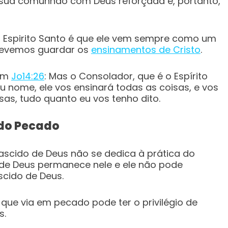
sua comunhão com Deus reforçada e, portanto,
o Espirito Santo é que ele vem sempre como um
devemos guardar os
ensinamentos de Cristo
.
 em
Jo14:26
: Mas o Consolador, que é o Espírito
u nome, ele vos ensinará todas as coisas, e vos
sas, tudo quanto eu vos tenho dito.
 do Pecado
nascido de Deus não se dedica à prática do
de Deus permanece nele e ele não pode
scido de Deus.
ue via em pecado pode ter o privilégio de
s.