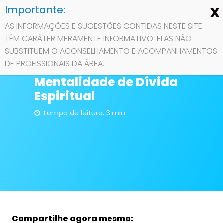
AS INFORMAÇÕES E SUGESTÕES CONTIDAS NESTE SITE
TÊM CARÁTER MERAMENTE INFORMATIVO. ELAS NÃO
Contato
SUBSTITUEM O ACONSELHAMENTO E ACOMPANHAMENTOS
Liberdade em Cristo:
DE PROFISSIONAIS DA ÁREA.
Desconstruindo a
Sobre
Mentalidade de Dívida
Espiritual
Privacidade
Tempo de leitura: 3 min
Compartilhe agora mesmo: