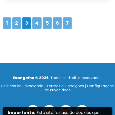
1
2
3
4
5
6
7
Evangelho © 2026
. Todos os direitos reservados.
Politicas de Privacidade
|
Termos e Condições
|
Configurações
de Privacidade
Importante:
Este site faz uso de cookies que