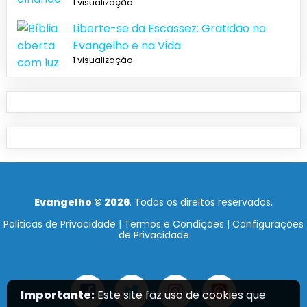
1 visualização
Liberte-se da Escassez: Gratidão no
Evangelho e na Vida
1 visualização
Evangelho © 2026
. Todos os direitos reservados.
Politicas de Privacidade
|
Termos e Condições
|
Configurações
de Privacidade
Importante:
Este site faz uso de cookies que