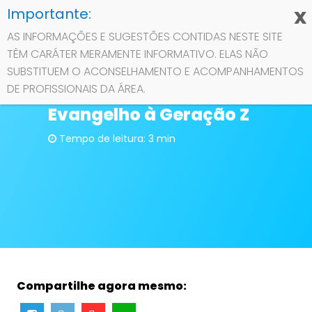
AS INFORMAÇÕES E SUGESTÕES CONTIDAS NESTE SITE
TÊM CARÁTER MERAMENTE INFORMATIVO. ELAS NÃO
Contato
SUBSTITUEM O ACONSELHAMENTO E ACOMPANHAMENTOS
Reconstruindo Pontes:
DE PROFISSIONAIS DA ÁREA.
Conectando o
Sobre
Evangelho à Geração Z
Privacidade
Tempo de leitura: 3 min
Compartilhe agora mesmo: