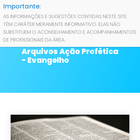
AS INFORMAÇÕES E SUGESTÕES CONTIDAS NESTE SITE
TÊM CARÁTER MERAMENTE INFORMATIVO. ELAS NÃO
Contato
SUBSTITUEM O ACONSELHAMENTO E ACOMPANHAMENTOS
Exibindo artigos
DE PROFISSIONAIS DA ÁREA.
marcados com
Sobre
Arquivos Ação Profética
- Evangelho
Privacidade